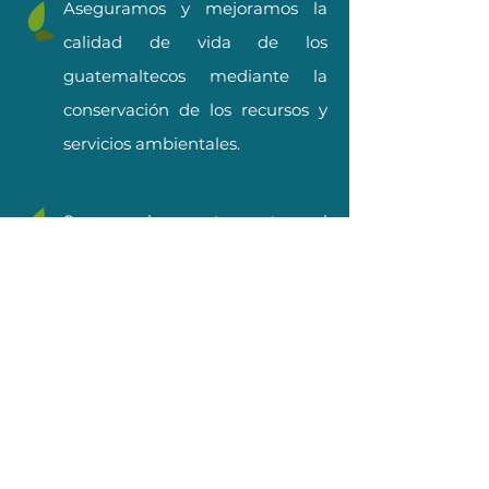
Aseguramos y mejoramos la
calidad de vida de los
guatemaltecos mediante la
conservación de los recursos y
servicios ambientales.
Somos el puente entre el
conocimiento científico y la
conservación aplicada, a través
de la concientización y la
educación, haciendo de la
población guatemalteca el
principal aliado y proponente en
la ejecución de estrategias de